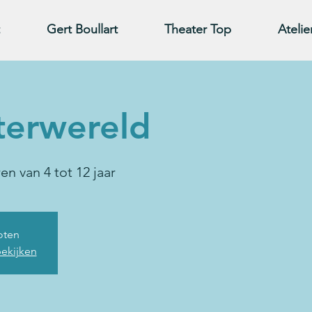
Gert Boullart
Theater Top
Atelie
terwereld
n van 4 tot 12 jaar
loten
ekijken