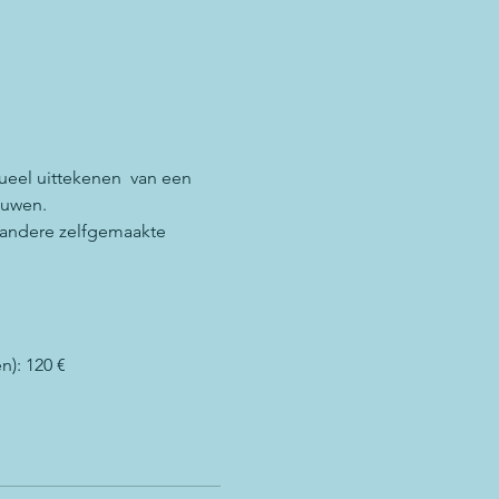
ueel uittekenen  van een 
ouwen. 
 andere zelfgemaakte 
n): 120 €