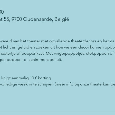
00
at 55, 9700 Oudenaarde, België
ereld van het theater met opvallende theaterdecors en het vis
et licht en geluid en zoeken uit hoe we een decor kunnen opb
heatertje of poppenkast. Met vingerpoppetjes, stokpoppen of
en poppen- of schimmenspel uit. 
 krijgt eenmalig 10 € korting
lledige week in te schrijven (meer info bij onze theaterkampe