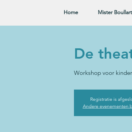
Home
Mister Boullart
De thea
Workshop voor kindere
Registratie is afges
Andere evenementen b