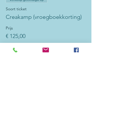
Soort ticket
Creakamp (vroegboekkorting)
Prijs
€ 125,00
Verkoop geëindigd op
Soort ticket
Creakamp (2e kind+vroegboek)
Prijs
€ 115,00
CONTACT