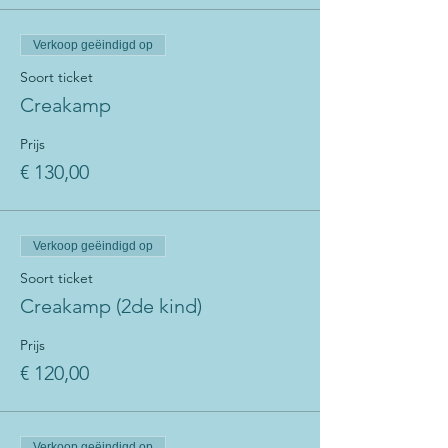
Verkoop geëindigd op
Soort ticket
Creakamp
Prijs
€ 130,00
Verkoop geëindigd op
Soort ticket
Creakamp (2de kind)
Prijs
€ 120,00
Verkoop geëindigd op