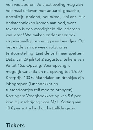
hun voetsporen. Je creatieveling mag zich 
helemaal uitleven met aquarel, gouache, 
pastelkrijt, potlood, houtskool, klei enz. Alle 
basistechnieken komen aan bod, want 
tekenen is een vaardigheid die iedereen 
kan leren! We maken onder meer ook 
stripverhaalfiguren en gipsen beeldjes. Op 
het einde van de week volgt onze 
tentoonstelling. Laat de verf maar spatten! 
Data: van 29 juli tot 2 augustus, telkens van 
9u tot 16u. Opvang: Voor-opvang is 
mogelijk vanaf 8u en na-opvang tot 17u30.
Kostprijs: 130 €. Materialen en drankjes zijn 
inbegrepen (lunchpakket en 
tussendoortjes zelf mee te brengen). 
Kortingen: Vroegboekkorting van 5 € per 
kind bij inschrijving vòòr 31/1. Korting van 
10 € per extra kind uit hetzelfde gezin.
Tickets